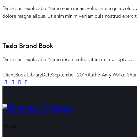
Dicta sunt explicabo. Nemo enim ipsam voluptatem quia voluptas 
dolore magna aliqua. Ut enim minim veniam quis nostrud exerci
Tesla Brand Book
Dicta sunt explicabo. Nemo ipsam voluptatem quia voluptas aspe
Client
Book Library
Date
September, 2019
Author
Amy Walker
Shar
Меню