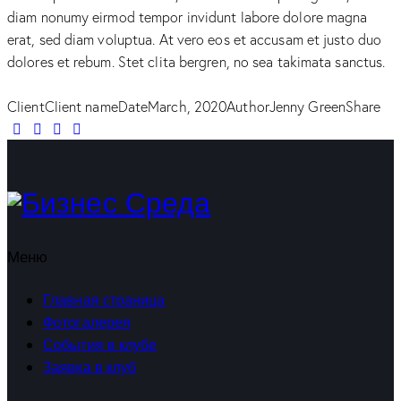
diam nonumy eirmod tempor invidunt labore dolore magna
erat, sed diam voluptua. At vero eos et accusam et justo duo
dolores et rebum. Stet clita bergren, no sea takimata sanctus.
Client
Client name
Date
March, 2020
Author
Jenny Green
Share
Меню
Главная страница
Фотогалерея
События в клубе
Заявка в клуб