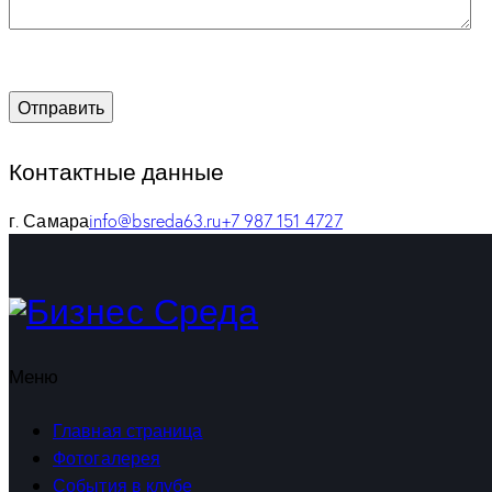
Контактные данные
г. Самара
info@bsreda63.ru
+7 987 151 4727
Меню
Главная страница
Фотогалерея
События в клубе